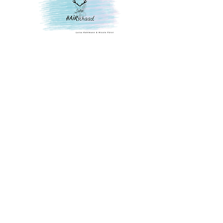
Kontakt
Nürnberger Straße 41
96114 Hirschaid
09543 44 333 69
salonhairschaad@gmail.com
Öffnungszeiten
Dienstag
8.30 - 18
Mittwoch
8.30 - 18
Donnerstag
8.30 - 18
Freitag
10 - 20
Samstag
8.30 - 13
Impressum